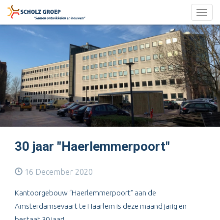
Togg
navig
30 jaar "Haerlemmerpoort"
16 December 2020
Kantoorgebouw “Haerlemmerpoort” aan de
Amsterdamsevaart te Haarlem is deze maand jarig en
bestaat 30 jaar!