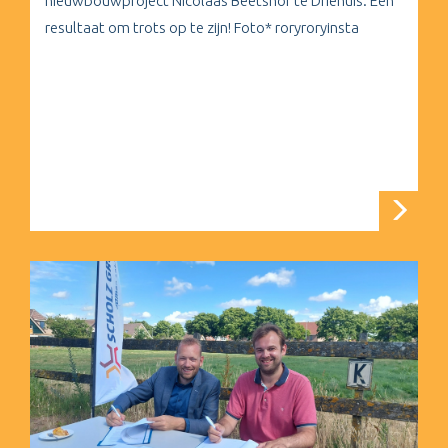
nieuwbouwproject Nicolaas Beetshof te Driehuis. Een
resultaat om trots op te zijn! Foto* roryroryinsta