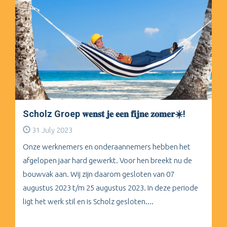
Scholz Groep 𝐰𝐞𝐧𝐬𝐭 𝐣𝐞 𝐞𝐞𝐧 𝐟𝐢𝐣𝐧𝐞 𝐳𝐨𝐦𝐞𝐫☀️!
31 July 2023
Onze werknemers en onderaannemers hebben het
afgelopen jaar hard gewerkt. Voor hen breekt nu de
bouwvak aan. Wij zijn daarom gesloten van 07
augustus 2023 t/m 25 augustus 2023. In deze periode
ligt het werk stil en is Scholz gesloten....