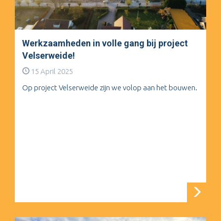
Werkzaamheden in volle gang bij project
Velserweide!
15 April 2025
Op project Velserweide zijn we volop aan het bouwen.