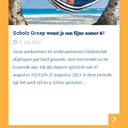
Scholz Groep 𝐰𝐞𝐧𝐬𝐭 𝐣𝐞 𝐞𝐞𝐧 𝐟𝐢𝐣𝐧𝐞 𝐳𝐨𝐦𝐞𝐫☀️!
31 July 2023
Onze werknemers en onderaannemers hebben het
afgelopen jaar hard gewerkt. Voor hen breekt nu de
bouwvak aan. Wij zijn daarom gesloten van 07
augustus 2023 t/m 25 augustus 2023. In deze periode
ligt het werk stil en is Scholz gesloten....