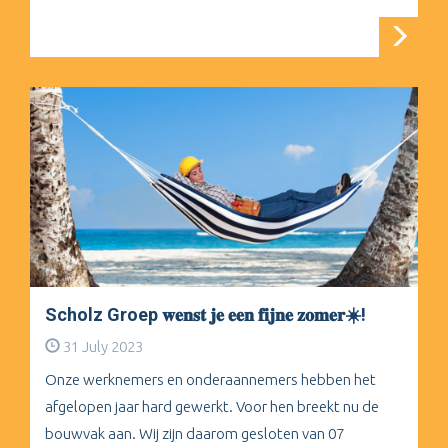
Scholz Groep 𝐰𝐞𝐧𝐬𝐭 𝐣𝐞 𝐞𝐞𝐧 𝐟𝐢𝐣𝐧𝐞 𝐳𝐨𝐦𝐞𝐫☀️!
31 July 2023
Onze werknemers en onderaannemers hebben het
afgelopen jaar hard gewerkt. Voor hen breekt nu de
bouwvak aan. Wij zijn daarom gesloten van 07