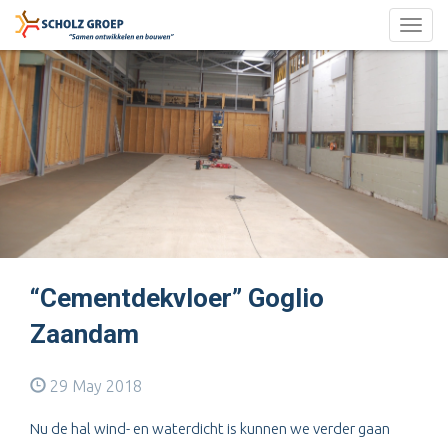
Togg
navig
“Cementdekvloer” Goglio
Zaandam
29 May 2018
Nu de hal wind- en waterdicht is kunnen we verder gaan