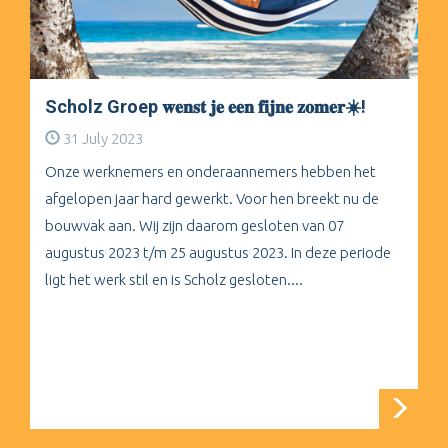
Scholz Groep 𝐰𝐞𝐧𝐬𝐭 𝐣𝐞 𝐞𝐞𝐧 𝐟𝐢𝐣𝐧𝐞 𝐳𝐨𝐦𝐞𝐫☀️!
31 July 2023
Onze werknemers en onderaannemers hebben het
afgelopen jaar hard gewerkt. Voor hen breekt nu de
bouwvak aan. Wij zijn daarom gesloten van 07
augustus 2023 t/m 25 augustus 2023. In deze periode
ligt het werk stil en is Scholz gesloten....