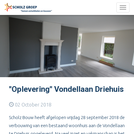
Togg
navig
"Oplevering" Vondellaan Driehuis
02 October 2018
Scholz Bouw heeft afgelopen vrijdag 28 september 2018 de
verbouwing van een bestaand woonhuis aan de Vondellaan
te Driehuis opgeleverd. Na veel inzet en vakmanschap is het