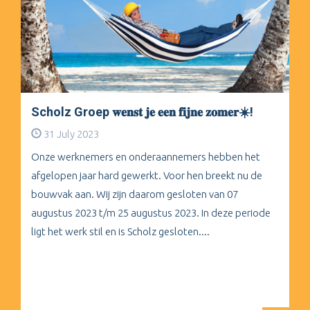
Scholz Groep 𝐰𝐞𝐧𝐬𝐭 𝐣𝐞 𝐞𝐞𝐧 𝐟𝐢𝐣𝐧𝐞 𝐳𝐨𝐦𝐞𝐫☀️!
31 July 2023
Onze werknemers en onderaannemers hebben het
afgelopen jaar hard gewerkt. Voor hen breekt nu de
bouwvak aan. Wij zijn daarom gesloten van 07
augustus 2023 t/m 25 augustus 2023. In deze periode
ligt het werk stil en is Scholz gesloten....