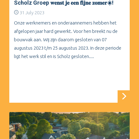
Scholz Groep 𝐰𝐞𝐧𝐬𝐭 𝐣𝐞 𝐞𝐞𝐧 𝐟𝐢𝐣𝐧𝐞 𝐳𝐨𝐦𝐞𝐫☀️!
31 July 2023
Onze werknemers en onderaannemers hebben het
afgelopen jaar hard gewerkt. Voor hen breekt nu de
bouwvak aan. Wij zijn daarom gesloten van 07
augustus 2023 t/m 25 augustus 2023. In deze periode
ligt het werk stil en is Scholz gesloten....