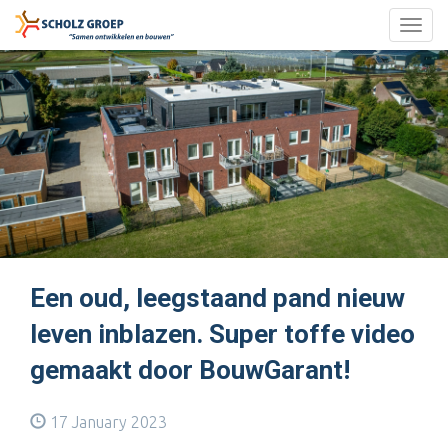
Togg
navig
Een oud, leegstaand pand nieuw
leven inblazen. Super toffe video
gemaakt door BouwGarant!
17 January 2023